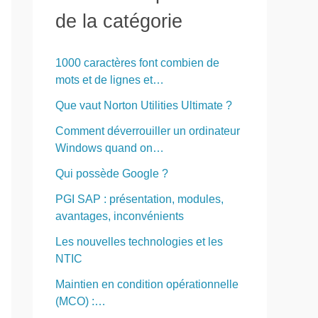
r
de la catégorie
c
h
1000 caractères font combien de
e
mots et de lignes et…
r
Que vaut Norton Utilities Ultimate ?
Comment déverrouiller un ordinateur
:
Windows quand on…
Qui possède Google ?
PGI SAP : présentation, modules,
avantages, inconvénients
Les nouvelles technologies et les
NTIC
Maintien en condition opérationnelle
(MCO) :…