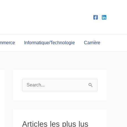
ommerce
Informatique/Technologie
Carrière
R
e
c
h
e
Articles les plus lus