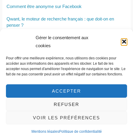
Comment être anonyme sur Facebook
Qwant, le moteur de recherche français : que doit-on en
penser ?
Gérer le consentement aux
Qui sont les fondateurs de YouTube, quand cette plateforme a
été revendue et à qui ?
cookies
Comment bien choisir ses outils numériques selon la taille de
Pour offrir une meilleure expérience, nous utilisons des cookies pour
son entreprise ?
accéder aux informations des appareils et les stocker. Le fait de les
accepter nous permet d'améliorer l'expérience de navigation sur le site. Le
fait de ne pas consentir peut avoir un effet négatif sur certaines fonctions.
ACCEPTER
REFUSER
Contact et informations légales
VOIR LES PRÉFÉRENCES
Mentions légales
Politique de confidentialité