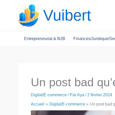
Aller
Vuibert
au
contenu
Entrepreneuriat & B2B
Finances/Juridique/Se
Un post bad qu’e
Digital/E-commerce
/ Par
Aya
/
2 février 2024
Accueil
Digital/E-commerce
Un post bad q