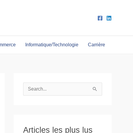
ommerce
Informatique/Technologie
Carrière
R
e
c
h
e
Articles les plus lus