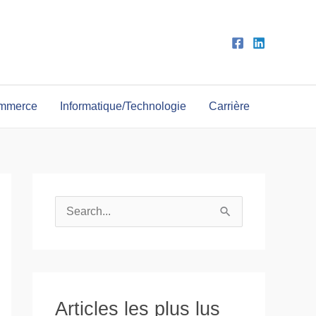
ommerce
Informatique/Technologie
Carrière
R
e
c
h
e
Articles les plus lus