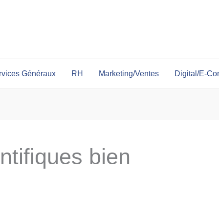
rvices Généraux
RH
Marketing/Ventes
Digital/E-C
ntifiques bien