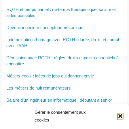
RQTH et temps partiel : mi-temps thérapeutique, salaire et
aides possibles
Devenir ingénieur concepteur mécanique
Indemnisation chômage avec RQTH : durée, droits et cumul
avec l’AAH
Démission avec RQTH : règles, droits et points essentiels à
connaître
Métiers cools : idées de jobs qui donnent envie
Les métiers de nuit rémunérateurs
Salaire d’un ingénieur en informatique : débutant à senior
selon expérience et diplôme
Gérer le consentement aux
15 métiers du conseil : stratégie, management et autres
cookies
spécialisations