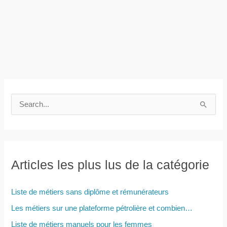
R
e
c
h
e
Articles les plus lus de la catégorie
r
c
Liste de métiers sans diplôme et rémunérateurs
h
Les métiers sur une plateforme pétrolière et combien…
e
Liste de métiers manuels pour les femmes