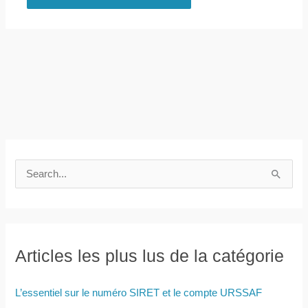
R
e
c
h
e
Articles les plus lus de la catégorie
r
c
L’essentiel sur le numéro SIRET et le compte URSSAF