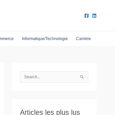
ommerce
Informatique/Technologie
Carrière
R
e
c
h
e
Articles les plus lus