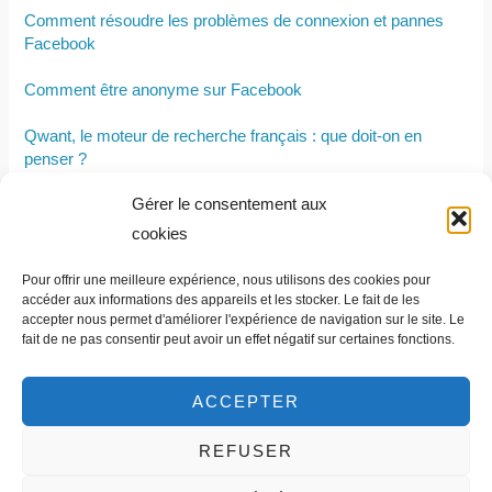
Comment résoudre les problèmes de connexion et pannes
Facebook
Comment être anonyme sur Facebook
Qwant, le moteur de recherche français : que doit-on en
penser ?
Gérer le consentement aux
Qui sont les fondateurs de YouTube, quand cette plateforme a
été revendue et à qui ?
cookies
Comment bien choisir ses outils numériques selon la taille de
Pour offrir une meilleure expérience, nous utilisons des cookies pour
son entreprise ?
accéder aux informations des appareils et les stocker. Le fait de les
accepter nous permet d'améliorer l'expérience de navigation sur le site. Le
fait de ne pas consentir peut avoir un effet négatif sur certaines fonctions.
ACCEPTER
REFUSER
Contact et informations légales