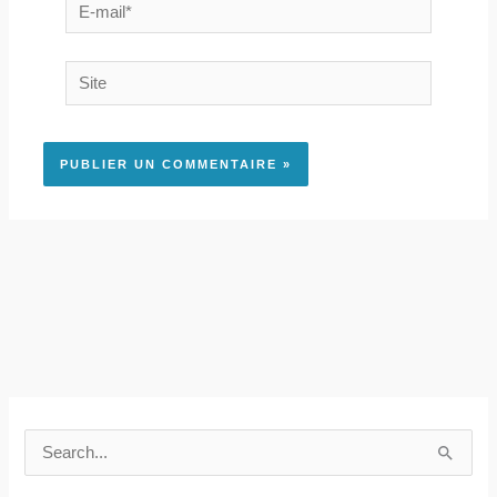
E-
mail*
Site
R
e