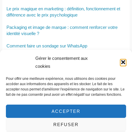
Le prix magique en marketing : définition, fonctionnement et
différence avec le prix psychologique
Packaging et image de marque : comment renforcer votre
identité visuelle ?
Comment faire un sondage sur WhatsApp
Gérer le consentement aux
Les clés pour construire une stratégie de marketing
automation performante
cookies
Pourquoi les entreprises devraient-elles investir dans le
Pour offrir une meilleure expérience, nous utilisons des cookies pour
marketing vidéo B2B ?
accéder aux informations des appareils et les stocker. Le fait de les
accepter nous permet d'améliorer l'expérience de navigation sur le site. Le
fait de ne pas consentir peut avoir un effet négatif sur certaines fonctions.
ACCEPTER
REFUSER
Contact et informations légales