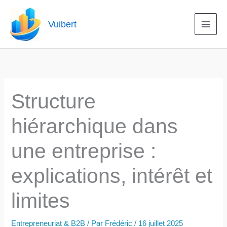
Aller
au
Vuibert
contenu
Structure
hiérarchique dans
une entreprise :
explications, intérêt et
limites
Entrepreneuriat & B2B
/ Par
Frédéric
/
16 juillet 2025