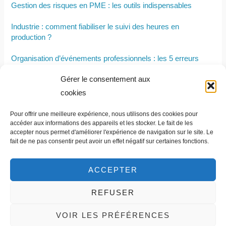
Gestion des risques en PME : les outils indispensables
Industrie : comment fiabiliser le suivi des heures en
production ?
Organisation d’événements professionnels : les 5 erreurs
logistiques à éviter
Gérer le consentement aux
Organiser une remise de prix pour motiver ses équipes
cookies
Les ressources immatérielles d’une entreprise : qu’est-ce que
Pour offrir une meilleure expérience, nous utilisons des cookies pour
c’est
accéder aux informations des appareils et les stocker. Le fait de les
accepter nous permet d'améliorer l'expérience de navigation sur le site. Le
fait de ne pas consentir peut avoir un effet négatif sur certaines fonctions.
ACCEPTER
REFUSER
Contact et informations légales
VOIR LES PRÉFÉRENCES