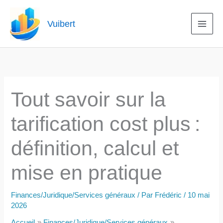
Aller
au
Vuibert
contenu
Tout savoir sur la
tarification cost plus :
définition, calcul et
mise en pratique
Finances/Juridique/Services généraux
/ Par
Frédéric
/
10 mai
2026
Accueil
Finances/Juridique/Services généraux