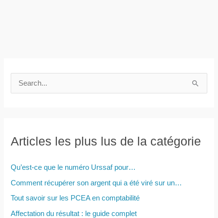
R
e
c
h
e
Articles les plus lus de la catégorie
r
c
Qu’est-ce que le numéro Urssaf pour…
h
Comment récupérer son argent qui a été viré sur un…
e
Tout savoir sur les PCEA en comptabilité
r
Affectation du résultat : le guide complet