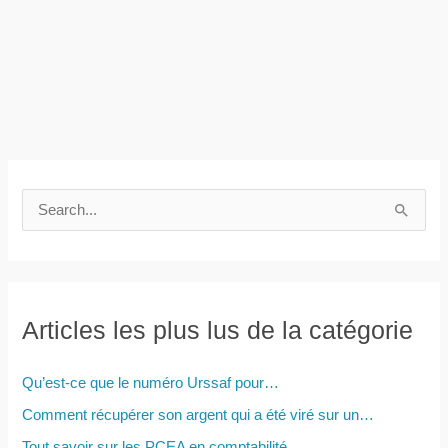
R
e
c
h
e
Articles les plus lus de la catégorie
r
c
Qu’est-ce que le numéro Urssaf pour…
h
Comment récupérer son argent qui a été viré sur un…
e
Tout savoir sur les PCEA en comptabilité