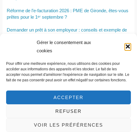
Réforme de l’e-facturation 2026 : PME de Gironde, êtes-vous
prêtes pour le 1ᵉʳ septembre ?
Demander un prêt à son employeur : conseils et exemple de
lettre
Gérer le consentement aux
Quand l’analyse d’impact RGPD est-elle obligatoire ?
cookies
Tout savoir sur la tarification cost plus : définition, calcul et
Pour offrir une meilleure expérience, nous utilisons des cookies pour
mise en pratique
accéder aux informations des appareils et les stocker. Le fait de les
accepter nous permet d'améliorer l'expérience de navigation sur le site. Le
fait de ne pas consentir peut avoir un effet négatif sur certaines fonctions.
ACCEPTER
REFUSER
Contact et informations légales
VOIR LES PRÉFÉRENCES